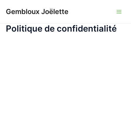
Aller
Gembloux Joëlette
au
Main
contenu
Politique de confidentialité
Men