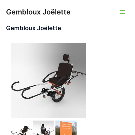
Aller
Gembloux Joëlette
au
Main
contenu
Gembloux Joëlette
Men